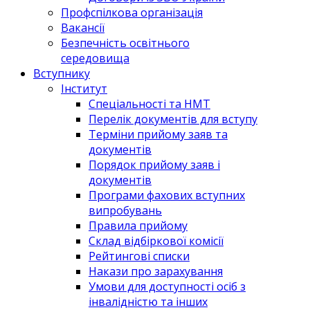
Профспілкова організація
Вакансії
Безпечність освітнього
середовища
Вступнику
Інститут
Спеціальності та НМТ
Перелік документів для вступу
Терміни прийому заяв та
документів
Порядок прийому заяв і
документів
Програми фахових вступних
випробувань
Правила прийому
Склад відбіркової комісії
Рейтингові списки
Накази про зарахування
Умови для доступності осіб з
інвалідністю та інших