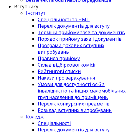
Вступнику
Інститут
Спеціальності та НМТ
Перелік документів для вступу
Терміни прийому заяв та документів
Порядок прийому заяв і документів
Програми фахових вступних
випробувань
Правила прийому
Склад відбіркової комісії
Рейтингові списки
Накази про зарахування
Умови для доступності осіб з
інвалідністю та інших маломобільних
груп населення до приміщень
Перелік конкурсних предметів
Розклад вступних випробувань
Коледж
Спеціальності
Перелік документів для вступу