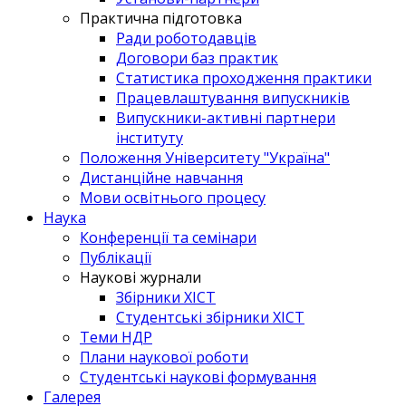
Практична підготовка
Ради роботодавців
Договори баз практик
Статистика проходження практики
Працевлаштування випускників
Випускники-активні партнери
інституту
Положення Університету "Україна"
Дистанційне навчання
Мови освітнього процесу
Наука
Конференції та семінари
Публікації
Наукові журнали
Збірники ХІСТ
Студентські збірники ХІСТ
Теми НДР
Плани наукової роботи
Студентські наукові формування
Галерея