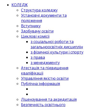
КОЛЕДЖ
Структура коледжу
Установчі документи та
положення
Вступнику
Здобувачу освіти
Циклові комісії
з соціальної роботи та
загальноосвітніх дисциплін
з фізичної культури і спорту
з права
з менеджменту
Атестація та підвищення
кваліфікації
Управління якістю освіти
Публічна інформація
Ліцензування та акредитація
Безпечність освітнього