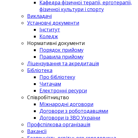
Кафедра фізичної терапії, ерготерапії,
фізичної культури і спорту
Викладачі
Установчі документи
Інститут
Коледж
Нормативні документи
Порядок прийому
Правила прийому
Ліцензування та акредитація
Бібліотека
Про бібліотеку
Читачам
Електронні ресурси
Співробітництво
Міжнародні договори
Договори з роботодавцями
Договори із ЗВО України
Профспілкова організація
Вакансії
Безпечність освітнього середовища