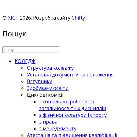
©
ХІСТ
2026. Розробка сайту
Chifty
Пошук
КОЛЕДЖ
Структура коледжу
Установчі документи та положення
Вступнику
Здобувачу освіти
Циклові комісії
з соціальної роботи та
загальноосвітніх дисциплін
з фізичної культури і спорту
з права
з менеджменту
Атестація та підвищення кваліфікації