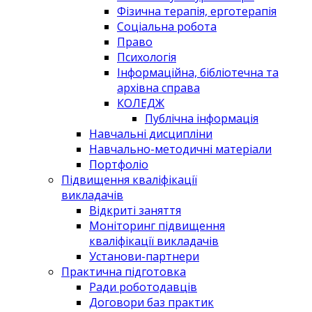
Фізична терапія, ерготерапія
Соціальна робота
Право
Психологія
Інформаційна, бібліотечна та
архівна справа
КОЛЕДЖ
Публічна інформація
Навчальні дисципліни
Навчально-методичні матеріали
Портфоліо
Підвищення кваліфікації
викладачів
Відкриті заняття
Моніторинг підвищення
кваліфікації викладачів
Установи-партнери
Практична підготовка
Ради роботодавців
Договори баз практик