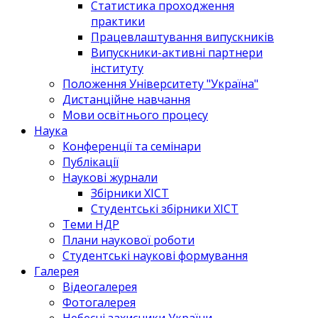
Статистика проходження
практики
Працевлаштування випускників
Випускники-активні партнери
інституту
Положення Університету "Україна"
Дистанційне навчання
Мови освітнього процесу
Наука
Конференції та семінари
Публікації
Наукові журнали
Збірники ХІСТ
Студентські збірники ХІСТ
Теми НДР
Плани наукової роботи
Студентські наукові формування
Галерея
Відеогалерея
Фотогалерея