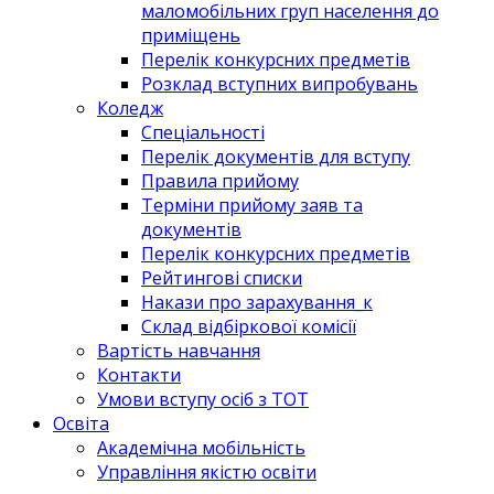
маломобільних груп населення до
приміщень
Перелік конкурсних предметів
Розклад вступних випробувань
Коледж
Спеціальності
Перелік документів для вступу
Правила прийому
Терміни прийому заяв та
документів
Перелік конкурсних предметів
Рейтингові списки
Накази про зарахування_к
Склад відбіркової комісії
Вартість навчання
Контакти
Умови вступу осіб з ТОТ
Освіта
Академічна мобільність
Управління якістю освіти