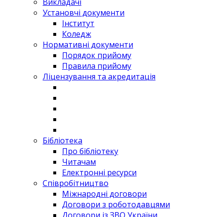
Викладачі
Установчі документи
Інститут
Коледж
Нормативні документи
Порядок прийому
Правила прийому
Ліцензування та акредитація
Бібліотека
Про бібліотеку
Читачам
Електронні ресурси
Співробітництво
Міжнародні договори
Договори з роботодавцями
Договори із ЗВО України