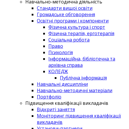
Навчально-методична діяльність
Стандарти вищої освіти
Громадське обговорення
Освітні програми і компоненти
Фізична культура і спорт
Фізична терапія, ерготерапія
Соціальна робота
Право
Психологія
Інформаційна, бібліотечна та
архівна справа
КОЛЕДЖ
Публічна інформація
Навчальні дисципліни
Навчально-методичні матеріали
Портфоліо
Підвищення кваліфікації викладачів
Відкриті заняття
Моніторинг підвищення кваліфікації
викладачів
Установи-партнери