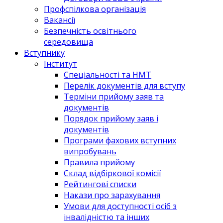
Профспілкова організація
Вакансії
Безпечність освітнього
середовища
Вступнику
Інститут
Спеціальності та НМТ
Перелік документів для вступу
Терміни прийому заяв та
документів
Порядок прийому заяв і
документів
Програми фахових вступних
випробувань
Правила прийому
Склад відбіркової комісії
Рейтингові списки
Накази про зарахування
Умови для доступності осіб з
інвалідністю та інших