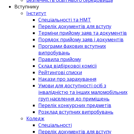
Вступнику
Інститут
Спеціальності та НМТ
Перелік документів для вступу
Терміни прийому заяв та документів
Порядок прийому заяв і документів
Програми фахових вступних
випробувань
Правила прийому
Склад відбіркової комісії
Рейтингові списки
Накази про зарахування
Умови для доступності осіб з
інвалідністю та інших маломобільних
груп населення до приміщень
Перелік конкурсних предметів
Розклад вступних випробувань
Коледж
Спеціальності
Перелік документів для вступу