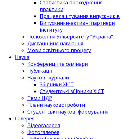
Статистика проходження
практики
Працевлаштування випускників
Випускники-активні партнери
інституту
Положення Університету "Україна"
Дистанційне навчання
Мови освітнього процесу
Наука
Конференції та семінари
Публікації
Наукові журнали
Збірники ХІСТ
Студентські збірники ХІСТ
Теми НДР
Плани наукової роботи
Студентські наукові формування
Галерея
Відеогалерея
Фотогалерея