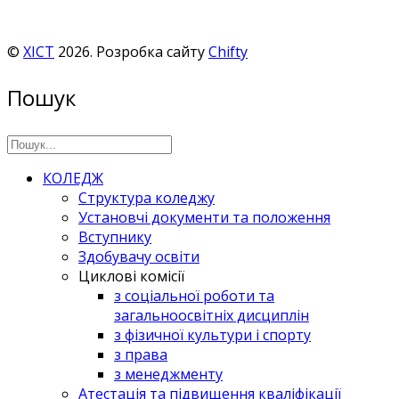
©
ХІСТ
2026. Розробка сайту
Chifty
Пошук
КОЛЕДЖ
Структура коледжу
Установчі документи та положення
Вступнику
Здобувачу освіти
Циклові комісії
з соціальної роботи та
загальноосвітніх дисциплін
з фізичної культури і спорту
з права
з менеджменту
Атестація та підвищення кваліфікації