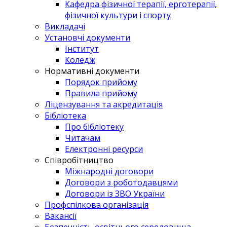
Кафедра фізичної терапії, ерготерапії,
фізичної культури і спорту
Викладачі
Установчі документи
Інститут
Коледж
Нормативні документи
Порядок прийому
Правила прийому
Ліцензування та акредитація
Бібліотека
Про бібліотеку
Читачам
Електронні ресурси
Співробітництво
Міжнародні договори
Договори з роботодавцями
Договори із ЗВО України
Профспілкова організація
Вакансії
Безпечність освітнього середовища