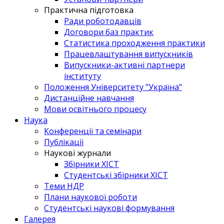
Практична підготовка
Ради роботодавців
Договори баз практик
Статистика проходження практики
Працевлаштування випускників
Випускники-активні партнери
інституту
Положення Університету "Україна"
Дистанційне навчання
Мови освітнього процесу
Наука
Конференції та семінари
Публікації
Наукові журнали
Збірники ХІСТ
Студентські збірники ХІСТ
Теми НДР
Плани наукової роботи
Студентські наукові формування
Галерея