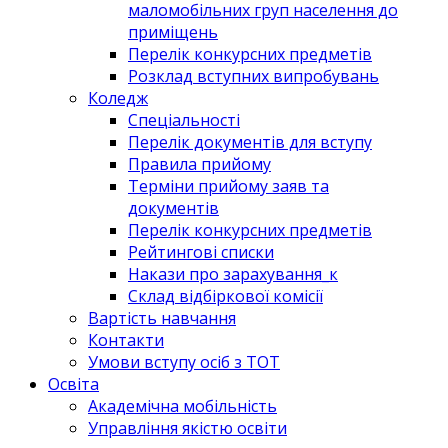
маломобільних груп населення до
приміщень
Перелік конкурсних предметів
Розклад вступних випробувань
Коледж
Спеціальності
Перелік документів для вступу
Правила прийому
Терміни прийому заяв та
документів
Перелік конкурсних предметів
Рейтингові списки
Накази про зарахування_к
Склад відбіркової комісії
Вартість навчання
Контакти
Умови вступу осіб з ТОТ
Освіта
Академічна мобільність
Управління якістю освіти