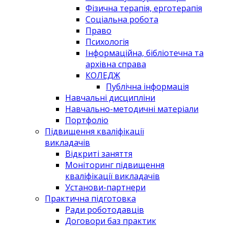
Фізична терапія, ерготерапія
Соціальна робота
Право
Психологія
Інформаційна, бібліотечна та
архівна справа
КОЛЕДЖ
Публічна інформація
Навчальні дисципліни
Навчально-методичні матеріали
Портфоліо
Підвищення кваліфікації
викладачів
Відкриті заняття
Моніторинг підвищення
кваліфікації викладачів
Установи-партнери
Практична підготовка
Ради роботодавців
Договори баз практик