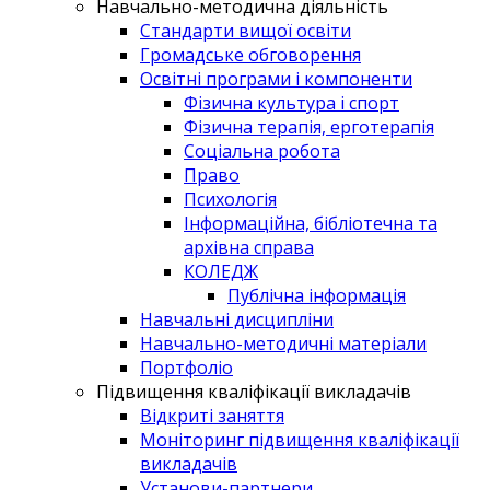
Навчально-методична діяльність
Стандарти вищої освіти
Громадське обговорення
Освітні програми і компоненти
Фізична культура і спорт
Фізична терапія, ерготерапія
Соціальна робота
Право
Психологія
Інформаційна, бібліотечна та
архівна справа
КОЛЕДЖ
Публічна інформація
Навчальні дисципліни
Навчально-методичні матеріали
Портфоліо
Підвищення кваліфікації викладачів
Відкриті заняття
Моніторинг підвищення кваліфікації
викладачів
Установи-партнери