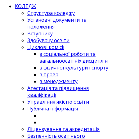
КОЛЕДЖ
Структура коледжу
Установчі документи та
положення
Вступнику
Здобувачу освіти
Циклові комісії
з соціальної роботи та
загальноосвітніх дисциплін
з фізичної культури і спорту
з права
з менеджменту
Атестація та підвищення
кваліфікації
Управління якістю освіти
Публічна інформація
Ліцензування та акредитація
Безпечність освітнього