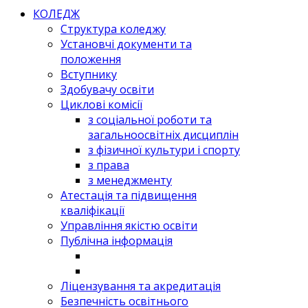
КОЛЕДЖ
Структура коледжу
Установчі документи та
положення
Вступнику
Здобувачу освіти
Циклові комісії
з соціальної роботи та
загальноосвітніх дисциплін
з фізичної культури і спорту
з права
з менеджменту
Атестація та підвищення
кваліфікації
Управління якістю освіти
Публічна інформація
Ліцензування та акредитація
Безпечність освітнього