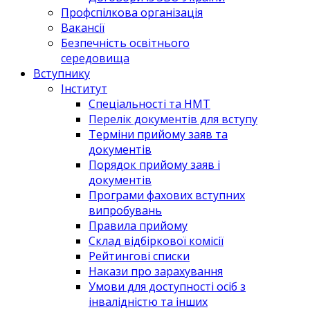
Профспілкова організація
Вакансії
Безпечність освітнього
середовища
Вступнику
Інститут
Спеціальності та НМТ
Перелік документів для вступу
Терміни прийому заяв та
документів
Порядок прийому заяв і
документів
Програми фахових вступних
випробувань
Правила прийому
Склад відбіркової комісії
Рейтингові списки
Накази про зарахування
Умови для доступності осіб з
інвалідністю та інших