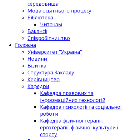
середовища
Мова освітнього процесу
Бібліотека
Читачам
Вакансії
Співробітництво
Головна
Університет "Україна"
Новини
Візитка
Структура Закладу
Керівництво
Кафедри
Кафедра правових та
інформаційних технологій
Кафедра психології та соціальної
роботи
Кафедра фізичної терапії,
ерготерапії, фізичної культури і
спорту