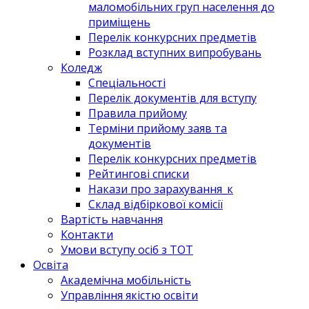
маломобільних груп населення до
приміщень
Перелік конкурсних предметів
Розклад вступних випробувань
Коледж
Спеціальності
Перелік документів для вступу
Правила прийому
Терміни прийому заяв та
документів
Перелік конкурсних предметів
Рейтингові списки
Накази про зарахування_к
Склад відбіркової комісії
Вартість навчання
Контакти
Умови вступу осіб з ТОТ
Освіта
Академічна мобільність
Управління якістю освіти