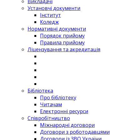
Викладачі
Установчі документи
Інститут
Коледж
Нормативні документи
Порядок прийому
Правила прийому
Ліцензування та акредитація
Бібліотека
Про бібліотеку
Читачам
Електронні ресурси
Співробітництво
Міжнародні договори
Договори з роботодавцями
Договори із ЗВО України