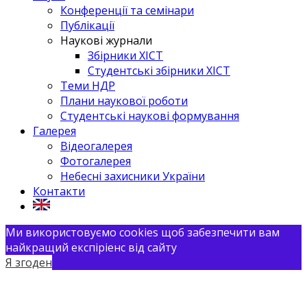
Конференції та семінари
Публікації
Наукові журнали
Збірники ХІСТ
Студентські збірники ХІСТ
Теми НДР
Плани наукової роботи
Студентські наукові формування
Галерея
Відеогалерея
Фотогалерея
Небесні захисники України
Контакти
Ми використовуємо cookies щоб забезпечити вам
найкращий експіріенс від сайту
Я згоден