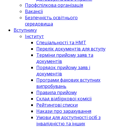
Профспілкова організація
Вакансії
Безпечність освітнього
середовища
Вступнику
Інститут
Спеціальності та НМТ
Перелік документів для вступу
Терміни прийому заяв та
документів
Порядок прийому заяв і
документів
Програми фахових вступних
випробувань
Правила прийому
Склад відбіркової комісії
Рейтингові списки
Накази про зарахування
Умови для доступності осіб з
інвалідністю та інших