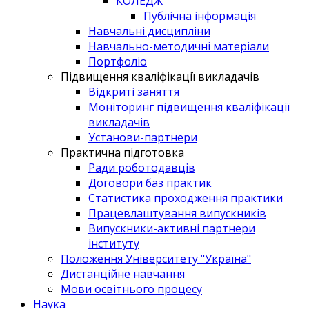
КОЛЕДЖ
Публічна інформація
Навчальні дисципліни
Навчально-методичні матеріали
Портфоліо
Підвищення кваліфікації викладачів
Відкриті заняття
Моніторинг підвищення кваліфікації
викладачів
Установи-партнери
Практична підготовка
Ради роботодавців
Договори баз практик
Статистика проходження практики
Працевлаштування випускників
Випускники-активні партнери
інституту
Положення Університету "Україна"
Дистанційне навчання
Мови освітнього процесу
Наука