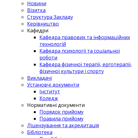
Новини
Візитка
Структура Закладу
Керівництво
Кафедри
Кафедра правових та інформаційних
технологій
Кафедра психології та соціальної
роботи
Кафедра фізичної терапії, ерготерапії,
фізичної культури і спорту
Викладачі
Установчі документи
Інститут
Коледж
Нормативні документи
Порядок прийому
Правила прийому
Ліцензування та акредитація
Бібліотека