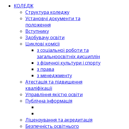
КОЛЕДЖ
Структура коледжу
Установчі документи та
положення
Вступнику
Здобувачу освіти
Циклові комісії
з соціальної роботи та
загальноосвітніх дисциплін
з фізичної культури і спорту
з права
з менеджменту
Атестація та підвищення
кваліфікації
Управління якістю освіти
Публічна інформація
Ліцензування та акредитація
Безпечність освітнього