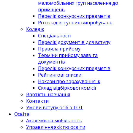
маломобільних груп населення до
приміщень
Перелік конкурсних предметів
Розклад вступних випробувань
Коледж
Спеціальності
Перелік документів для вступу
Правила прийому
Терміни прийому заяв та
документів
Перелік конкурсних предметів
Рейтингові списки
Накази про зарахування_к
Склад відбіркової комісії
Вартість навчання
Контакти
Умови вступу осіб з ТОТ
Освіта
Академічна мобільність
Управління якістю освіти