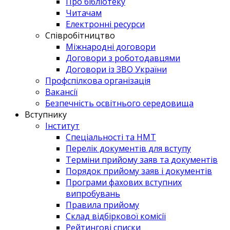
Про бібліотеку
Читачам
Електронні ресурси
Співробітництво
Міжнародні договори
Договори з роботодавцями
Договори із ЗВО України
Профспілкова організація
Вакансії
Безпечність освітнього середовища
Вступнику
Інститут
Спеціальності та НМТ
Перелік документів для вступу
Терміни прийому заяв та документів
Порядок прийому заяв і документів
Програми фахових вступних
випробувань
Правила прийому
Склад відбіркової комісії
Рейтингові списки