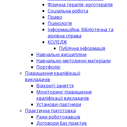
Фізична терапія, ерготерапія
Соціальна робота
Право
Психологія
Інформаційна, бібліотечна та
архівна справа
КОЛЕДЖ
Публічна інформація
Навчальні дисципліни
Навчально-методичні матеріали
Портфоліо
Підвищення кваліфікації
викладачів
Відкриті заняття
Моніторинг підвищення
кваліфікації викладачів
Установи-партнери
Практична підготовка
Ради роботодавців
Договори баз практик