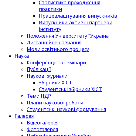
Статистика проходження
практики
Працевлаштування випускників
Випускники-активні партнери
інституту
Положення Університету "Україна"
Дистанційне навчання
Мови освітнього процесу
Наука
Конференції та семінари
Публікації
Наукові журнали
Збірники ХІСТ
Студентські збірники ХІСТ
Теми НДР
Плани наукової роботи
Студентські наукові формування
Галерея
Відеогалерея
Фотогалерея