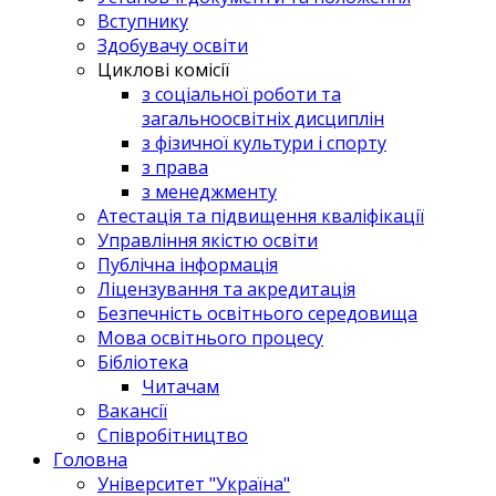
Вступнику
Здобувачу освіти
Циклові комісії
з соціальної роботи та
загальноосвітніх дисциплін
з фізичної культури і спорту
з права
з менеджменту
Атестація та підвищення кваліфікації
Управління якістю освіти
Публічна інформація
Ліцензування та акредитація
Безпечність освітнього середовища
Мова освітнього процесу
Бібліотека
Читачам
Вакансії
Співробітництво
Головна
Університет "Україна"