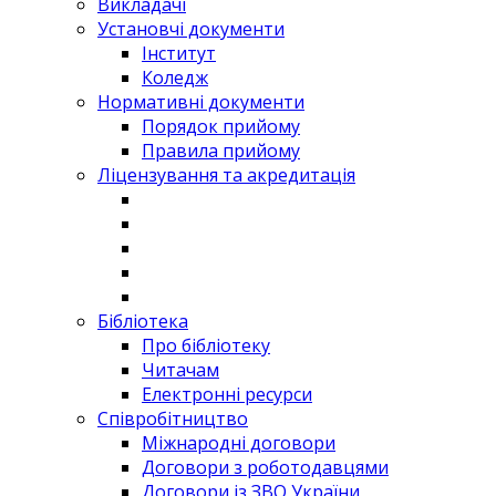
Викладачі
Установчі документи
Інститут
Коледж
Нормативні документи
Порядок прийому
Правила прийому
Ліцензування та акредитація
Бібліотека
Про бібліотеку
Читачам
Електронні ресурси
Співробітництво
Міжнародні договори
Договори з роботодавцями
Договори із ЗВО України