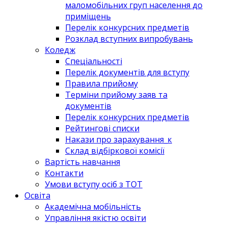
маломобільних груп населення до
приміщень
Перелік конкурсних предметів
Розклад вступних випробувань
Коледж
Спеціальності
Перелік документів для вступу
Правила прийому
Терміни прийому заяв та
документів
Перелік конкурсних предметів
Рейтингові списки
Накази про зарахування_к
Склад відбіркової комісії
Вартість навчання
Контакти
Умови вступу осіб з ТОТ
Освіта
Академічна мобільність
Управління якістю освіти