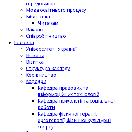
середовища
Мова освітнього процесу
Бібліотека
Читачам
Вакансії
Співробітництво
Головна
Університет "Україна"
Новини
Візитка
Структура Закладу
Керівництво
Кафедри
Кафедра правових та
інформаційних технологій
Кафедра психології та соціальної
роботи
Кафедра фізичної терапії,
ерготерапії, фізичної культури і
спорту