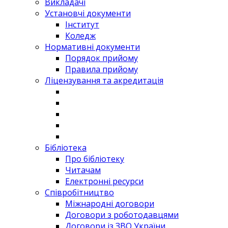
Викладачі
Установчі документи
Інститут
Коледж
Нормативні документи
Порядок прийому
Правила прийому
Ліцензування та акредитація
Бібліотека
Про бібліотеку
Читачам
Електронні ресурси
Співробітництво
Міжнародні договори
Договори з роботодавцями
Договори із ЗВО України