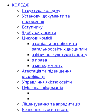
КОЛЕДЖ
Структура коледжу
Установчі документи та
положення
Вступнику
Здобувачу освіти
Циклові комісії
з соціальної роботи та
загальноосвітніх дисциплін
з фізичної культури і спорту
з права
з менеджменту
Атестація та підвищення
кваліфікації
Управління якістю освіти
Публічна інформація
Ліцензування та акредитація
Безпечність освітнього