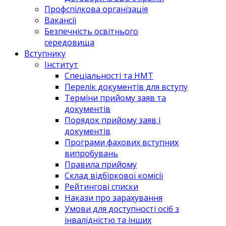
Профспілкова організація
Вакансії
Безпечність освітнього
середовища
Вступнику
Інститут
Спеціальності та НМТ
Перелік документів для вступу
Терміни прийому заяв та
документів
Порядок прийому заяв і
документів
Програми фахових вступних
випробувань
Правила прийому
Склад відбіркової комісії
Рейтингові списки
Накази про зарахування
Умови для доступності осіб з
інвалідністю та інших