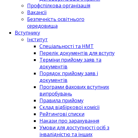
Профспілкова організація
Вакансії
Безпечність освітнього
середовища
Вступнику
Інститут
Спеціальності та НМТ
Перелік документів для вступу
Терміни прийому заяв та
документів
Порядок прийому заяв і
документів
Програми фахових вступних
випробувань
Правила прийому
Склад відбіркової комісії
Рейтингові списки
Накази про зарахування
Умови для доступності осіб з
інвалідністю та інших