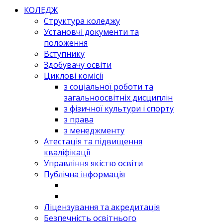
КОЛЕДЖ
Структура коледжу
Установчі документи та
положення
Вступнику
Здобувачу освіти
Циклові комісії
з соціальної роботи та
загальноосвітніх дисциплін
з фізичної культури і спорту
з права
з менеджменту
Атестація та підвищення
кваліфікації
Управління якістю освіти
Публічна інформація
Ліцензування та акредитація
Безпечність освітнього