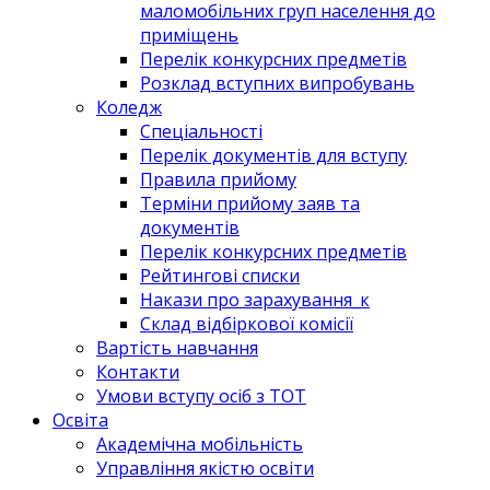
маломобільних груп населення до
приміщень
Перелік конкурсних предметів
Розклад вступних випробувань
Коледж
Спеціальності
Перелік документів для вступу
Правила прийому
Терміни прийому заяв та
документів
Перелік конкурсних предметів
Рейтингові списки
Накази про зарахування_к
Склад відбіркової комісії
Вартість навчання
Контакти
Умови вступу осіб з ТОТ
Освіта
Академічна мобільність
Управління якістю освіти