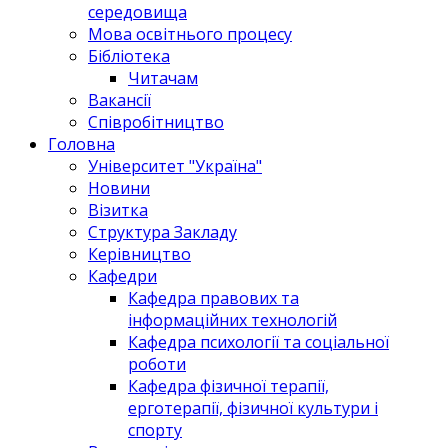
середовища
Мова освітнього процесу
Бібліотека
Читачам
Вакансії
Співробітництво
Головна
Університет "Україна"
Новини
Візитка
Структура Закладу
Керівництво
Кафедри
Кафедра правових та
інформаційних технологій
Кафедра психології та соціальної
роботи
Кафедра фізичної терапії,
ерготерапії, фізичної культури і
спорту