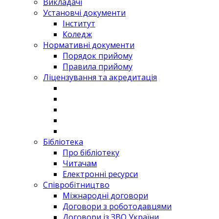
Викладачі
Установчі документи
Інститут
Коледж
Нормативні документи
Порядок прийому
Правила прийому
Ліцензування та акредитація
Бібліотека
Про бібліотеку
Читачам
Електронні ресурси
Співробітництво
Міжнародні договори
Договори з роботодавцями
Договори із ЗВО України