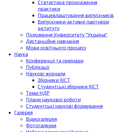
Статистика проходження
практики
Працевлаштування випускників
Випускники-активні партнери
інституту
Положення Університету "Україна"
Дистанційне навчання
Мови освітнього процесу
Наука
Конференції та семінари
Публікації
Наукові журнали
Збірники ХІСТ
Студентські збірники ХІСТ
Теми НДР
Плани наукової роботи
Студентські наукові формування
Галерея
Відеогалерея
Фотогалерея