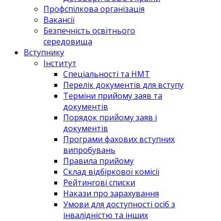
Профспілкова організація
Вакансії
Безпечність освітнього
середовища
Вступнику
Інститут
Спеціальності та НМТ
Перелік документів для вступу
Терміни прийому заяв та
документів
Порядок прийому заяв і
документів
Програми фахових вступних
випробувань
Правила прийому
Склад відбіркової комісії
Рейтингові списки
Накази про зарахування
Умови для доступності осіб з
інвалідністю та інших