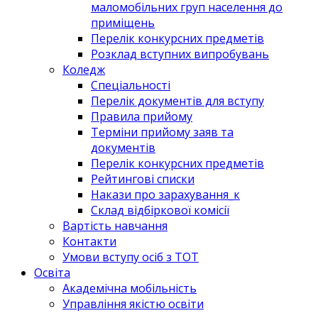
маломобільних груп населення до
приміщень
Перелік конкурсних предметів
Розклад вступних випробувань
Коледж
Спеціальності
Перелік документів для вступу
Правила прийому
Терміни прийому заяв та
документів
Перелік конкурсних предметів
Рейтингові списки
Накази про зарахування_к
Склад відбіркової комісії
Вартість навчання
Контакти
Умови вступу осіб з ТОТ
Освіта
Академічна мобільність
Управління якістю освіти