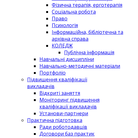
Фізична терапія, ерготерапія
Соціальна робота
Право
Психологія
Інформаційна, бібліотечна та
архівна справа
КОЛЕДЖ
Публічна інформація
Навчальні дисципліни
Навчально-методичні матеріали
Портфоліо
Підвищення кваліфікації
викладачів
Відкриті заняття
Моніторинг підвищення
кваліфікації викладачів
Установи-партнери
Практична підготовка
Ради роботодавців
Договори баз практик