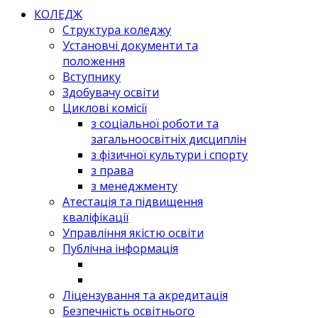
КОЛЕДЖ
Структура коледжу
Установчі документи та
положення
Вступнику
Здобувачу освіти
Циклові комісії
з соціальної роботи та
загальноосвітніх дисциплін
з фізичної культури і спорту
з права
з менеджменту
Атестація та підвищення
кваліфікації
Управління якістю освіти
Публічна інформація
Ліцензування та акредитація
Безпечність освітнього