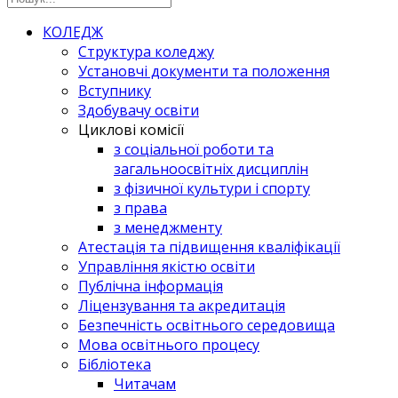
КОЛЕДЖ
Структура коледжу
Установчі документи та положення
Вступнику
Здобувачу освіти
Циклові комісії
з соціальної роботи та
загальноосвітніх дисциплін
з фізичної культури і спорту
з права
з менеджменту
Атестація та підвищення кваліфікації
Управління якістю освіти
Публічна інформація
Ліцензування та акредитація
Безпечність освітнього середовища
Мова освітнього процесу
Бібліотека
Читачам