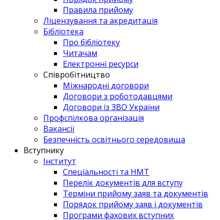
Правила прийому
Ліцензування та акредитація
Бібліотека
Про бібліотеку
Читачам
Електронні ресурси
Співробітництво
Міжнародні договори
Договори з роботодавцями
Договори із ЗВО України
Профспілкова організація
Вакансії
Безпечність освітнього середовища
Вступнику
Інститут
Спеціальності та НМТ
Перелік документів для вступу
Терміни прийому заяв та документів
Порядок прийому заяв і документів
Програми фахових вступних