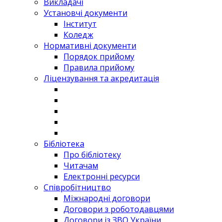
Викладачі
Установчі документи
Інститут
Коледж
Нормативні документи
Порядок прийому
Правила прийому
Ліцензування та акредитація
Бібліотека
Про бібліотеку
Читачам
Електронні ресурси
Співробітництво
Міжнародні договори
Договори з роботодавцями
Договори із ЗВО України