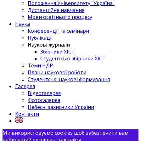
Положення Університету "Україна"
Дистанційне навчання
Мови освітнього процесу
Наука
Конференції та семінари
Публікації
Наукові журнали
Збірники ХІСТ
Студентські збірники ХІСТ
Теми НДР
Плани наукової роботи
Студентські наукові формування
Галерея
Відеогалерея
Фотогалерея
Небесні захисники України
Контакти
Ми використовуємо cookies щоб забезпечити вам
найкращий експіріенс від сайту