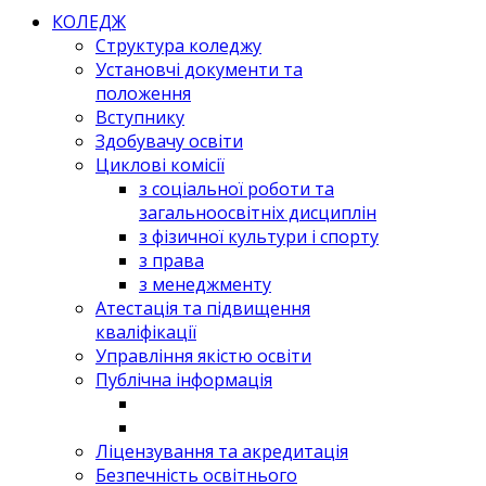
КОЛЕДЖ
Структура коледжу
Установчі документи та
положення
Вступнику
Здобувачу освіти
Циклові комісії
з соціальної роботи та
загальноосвітніх дисциплін
з фізичної культури і спорту
з права
з менеджменту
Атестація та підвищення
кваліфікації
Управління якістю освіти
Публічна інформація
Ліцензування та акредитація
Безпечність освітнього