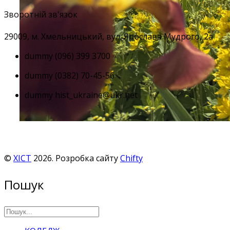
Зворотній зв'язок
29009, м
. Хмельницький, вул. Ярослава Мудрого, 2а
dummy
(096) 399 3700
dummy
(0382) 70-45-56
dummy
hist_ukraine@ukr.net
©
ХІСТ
2026. Розробка сайту
Chifty
Пошук