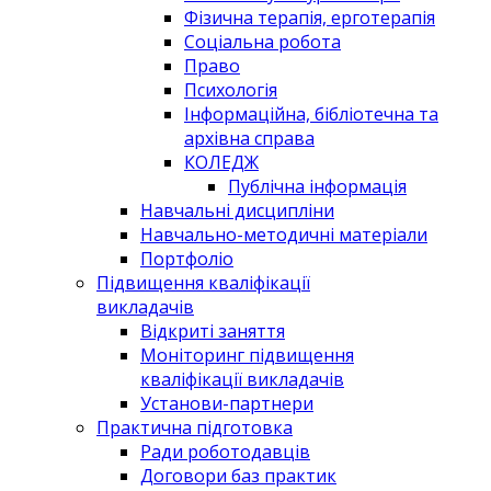
Фізична терапія, ерготерапія
Соціальна робота
Право
Психологія
Інформаційна, бібліотечна та
архівна справа
КОЛЕДЖ
Публічна інформація
Навчальні дисципліни
Навчально-методичні матеріали
Портфоліо
Підвищення кваліфікації
викладачів
Відкриті заняття
Моніторинг підвищення
кваліфікації викладачів
Установи-партнери
Практична підготовка
Ради роботодавців
Договори баз практик