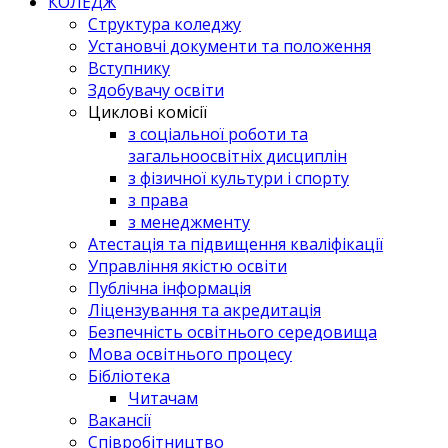
КОЛЕДЖ
Структура коледжу
Установчі документи та положення
Вступнику
Здобувачу освіти
Циклові комісії
з соціальної роботи та
загальноосвітніх дисциплін
з фізичної культури і спорту
з права
з менеджменту
Атестація та підвищення кваліфікації
Управління якістю освіти
Публічна інформація
Ліцензування та акредитація
Безпечність освітнього середовища
Мова освітнього процесу
Бібліотека
Читачам
Вакансії
Співробітництво