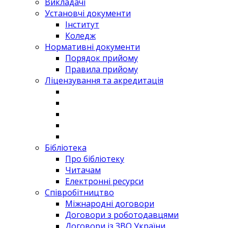
Викладачі
Установчі документи
Інститут
Коледж
Нормативні документи
Порядок прийому
Правила прийому
Ліцензування та акредитація
Бібліотека
Про бібліотеку
Читачам
Електронні ресурси
Співробітництво
Міжнародні договори
Договори з роботодавцями
Договори із ЗВО України