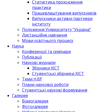
Статистика проходження
практики
Працевлаштування випускників
Випускники-активні партнери
інституту
Положення Університету "Україна"
Дистанційне навчання
Мови освітнього процесу
Наука
Конференції та семінари
Публікації
Наукові журнали
Збірники ХІСТ
Студентські збірники ХІСТ
Теми НДР
Плани наукової роботи
Студентські наукові формування
Галерея
Відеогалерея
Фотогалерея