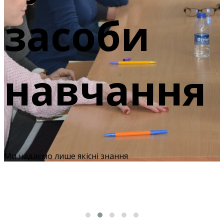
ися?
засоби
навчання
Ми надаємо лише якісні знання