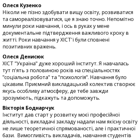
Олеся Кузенко
Ніколи не пізно здобувати вищу освіту, розвиватися
та самореалізовуватися, це я знаю точно. Непомітно
минули роки навчання, і ось в руках у мене
документальне підтвердження важливого кроку в
житті. Роки навчання у ХІСТ'і були сповнені
позитивних вражень.
Олеся Денисюк
ХІСТ "Україна" дуже хороший інститут. Я навчалась
тут п'ять з половиною років на спеціальностях
"соціальна робота" та "психологія". Навчання було
цікавим. Приємний викладацький колектив створює
якусь особливу атмосферу, де тебе завжди
зрозуміють, підкажуть та допоможуть.
Вікторія Боднарчук
Інститут дав старт у розвитку моєї професійної
діяльності, викладачі закладу надали нам якісну освіту
не лише теоретичної спрямованості, але і практичної
бази. Вимогливість викладачів, навчання студентів