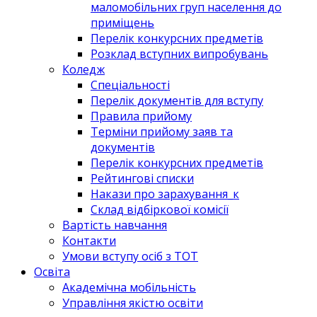
маломобільних груп населення до
приміщень
Перелік конкурсних предметів
Розклад вступних випробувань
Коледж
Спеціальності
Перелік документів для вступу
Правила прийому
Терміни прийому заяв та
документів
Перелік конкурсних предметів
Рейтингові списки
Накази про зарахування_к
Склад відбіркової комісії
Вартість навчання
Контакти
Умови вступу осіб з ТОТ
Освіта
Академічна мобільність
Управління якістю освіти