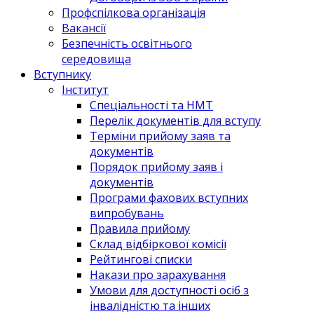
Профспілкова організація
Вакансії
Безпечність освітнього
середовища
Вступнику
Інститут
Спеціальності та НМТ
Перелік документів для вступу
Терміни прийому заяв та
документів
Порядок прийому заяв і
документів
Програми фахових вступних
випробувань
Правила прийому
Склад відбіркової комісії
Рейтингові списки
Накази про зарахування
Умови для доступності осіб з
інвалідністю та інших