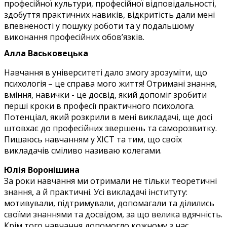
професійної культури, професійної відповідальності,
здобуття практичних навиків, відкритість дали мені
впевненості у пошуку роботи та у подальшому
виконання професійних обов’язків.
Алла Васьковецька
Навчання в університеті дало змогу зрозуміти, що
психологія – це справа мого життя! Отримані знання,
вміння, навички - це досвід, який допоміг зробити
перші кроки в професії практичного психолога.
Потенціал, який розкрили в мені викладачі, ще досі
штовхає до професійних звершень та саморозвитку.
Пишаюсь навчанням у ХІСТ та тим, що своїх
викладачів сміливо називаю колегами.
Юлія Воронішина
За роки навчання ми отримали не тільки теоретичні
знання, а й практичні. Усі викладачі інституту:
мотивували, підтримували, допомагали та ділились
своїми знаннями та досвідом, за що велика вдячність.
Крім того навчання допомогло кожному з нас