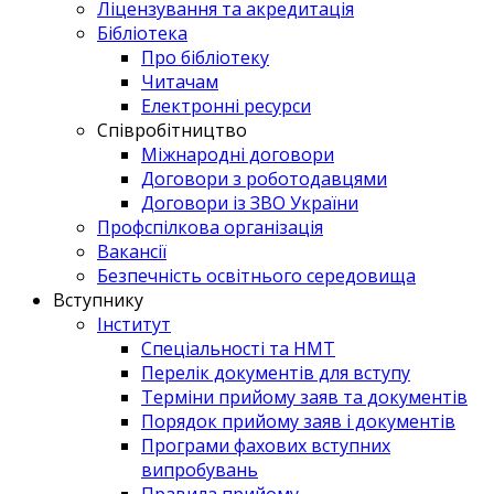
Ліцензування та акредитація
Бібліотека
Про бібліотеку
Читачам
Електронні ресурси
Співробітництво
Міжнародні договори
Договори з роботодавцями
Договори із ЗВО України
Профспілкова організація
Вакансії
Безпечність освітнього середовища
Вступнику
Інститут
Спеціальності та НМТ
Перелік документів для вступу
Терміни прийому заяв та документів
Порядок прийому заяв і документів
Програми фахових вступних
випробувань