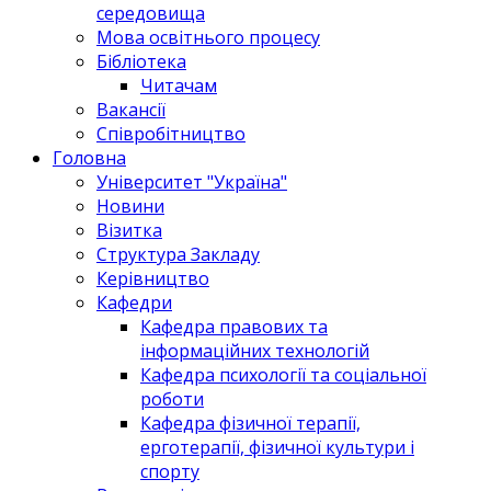
середовища
Мова освітнього процесу
Бібліотека
Читачам
Вакансії
Співробітництво
Головна
Університет "Україна"
Новини
Візитка
Структура Закладу
Керівництво
Кафедри
Кафедра правових та
інформаційних технологій
Кафедра психології та соціальної
роботи
Кафедра фізичної терапії,
ерготерапії, фізичної культури і
спорту