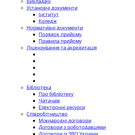
Викладачі
Установчі документи
Інститут
Коледж
Нормативні документи
Порядок прийому
Правила прийому
Ліцензування та акредитація
Бібліотека
Про бібліотеку
Читачам
Електронні ресурси
Співробітництво
Міжнародні договори
Договори з роботодавцями
Договори із ЗВО України