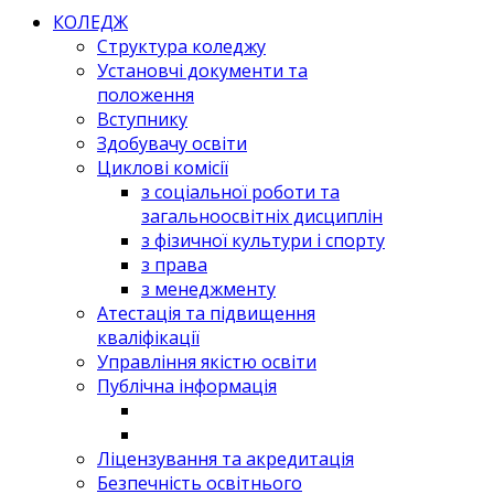
КОЛЕДЖ
Структура коледжу
Установчі документи та
положення
Вступнику
Здобувачу освіти
Циклові комісії
з соціальної роботи та
загальноосвітніх дисциплін
з фізичної культури і спорту
з права
з менеджменту
Атестація та підвищення
кваліфікації
Управління якістю освіти
Публічна інформація
Ліцензування та акредитація
Безпечність освітнього