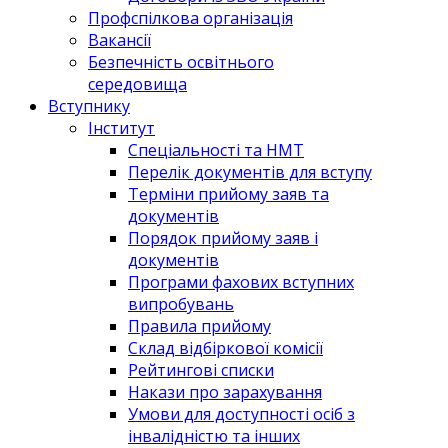
Профспілкова організація
Вакансії
Безпечність освітнього
середовища
Вступнику
Інститут
Спеціальності та НМТ
Перелік документів для вступу
Терміни прийому заяв та
документів
Порядок прийому заяв і
документів
Програми фахових вступних
випробувань
Правила прийому
Склад відбіркової комісії
Рейтингові списки
Накази про зарахування
Умови для доступності осіб з
інвалідністю та інших