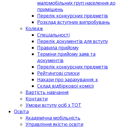
маломобільних груп населення до
приміщень
Перелік конкурсних предметів
Розклад вступних випробувань
Коледж
Спеціальності
Перелік документів для вступу
Правила прийому
Терміни прийому заяв та
документів
Перелік конкурсних предметів
Рейтингові списки
Накази про зарахування_к
Склад відбіркової комісії
Вартість навчання
Контакти
Умови вступу осіб з ТОТ
Освіта
Академічна мобільність
Управління якістю освіти