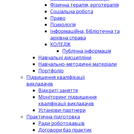
Фізична терапія, ерготерапія
Соціальна робота
Право
Психологія
Інформаційна, бібліотечна та
архівна справа
КОЛЕДЖ
Публічна інформація
Навчальні дисципліни
Навчально-методичні матеріали
Портфоліо
Підвищення кваліфікації
викладачів
Відкриті заняття
Моніторинг підвищення
кваліфікації викладачів
Установи-партнери
Практична підготовка
Ради роботодавців
Договори баз практик