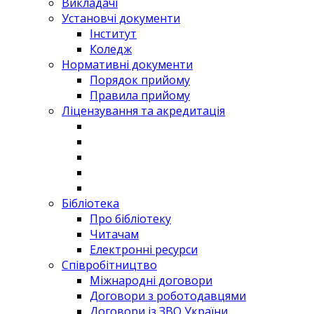
Викладачі
Установчі документи
Інститут
Коледж
Нормативні документи
Порядок прийому
Правила прийому
Ліцензування та акредитація
Бібліотека
Про бібліотеку
Читачам
Електронні ресурси
Співробітництво
Міжнародні договори
Договори з роботодавцями
Договори із ЗВО України