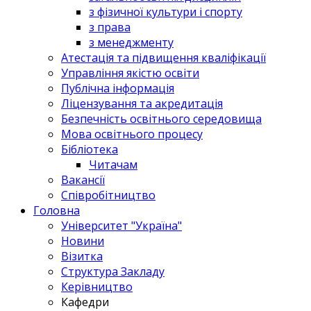
з фізичної культури і спорту
з права
з менеджменту
Атестація та підвищення кваліфікації
Управління якістю освіти
Публічна інформація
Ліцензування та акредитація
Безпечність освітнього середовища
Мова освітнього процесу
Бібліотека
Читачам
Вакансії
Співробітництво
Головна
Університет "Україна"
Новини
Візитка
Структура Закладу
Керівництво
Кафедри