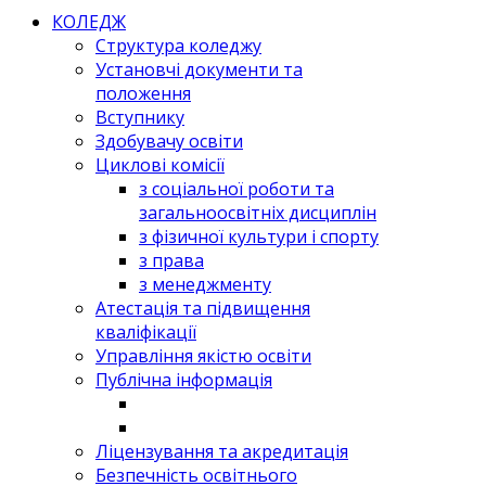
КОЛЕДЖ
Структура коледжу
Установчі документи та
положення
Вступнику
Здобувачу освіти
Циклові комісії
з соціальної роботи та
загальноосвітніх дисциплін
з фізичної культури і спорту
з права
з менеджменту
Атестація та підвищення
кваліфікації
Управління якістю освіти
Публічна інформація
Ліцензування та акредитація
Безпечність освітнього