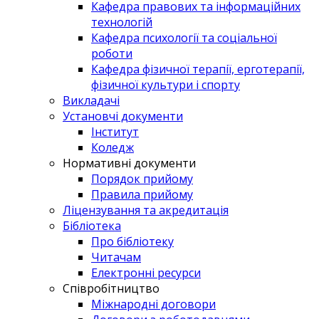
Кафедра правових та інформаційних
технологій
Кафедра психології та соціальної
роботи
Кафедра фізичної терапії, ерготерапії,
фізичної культури і спорту
Викладачі
Установчі документи
Інститут
Коледж
Нормативні документи
Порядок прийому
Правила прийому
Ліцензування та акредитація
Бібліотека
Про бібліотеку
Читачам
Електронні ресурси
Співробітництво
Міжнародні договори