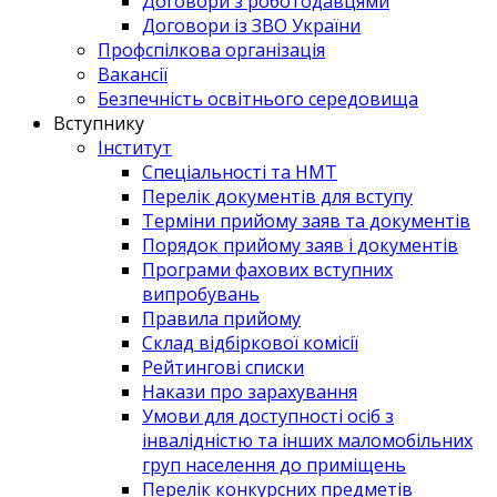
Договори з роботодавцями
Договори із ЗВО України
Профспілкова організація
Вакансії
Безпечність освітнього середовища
Вступнику
Інститут
Спеціальності та НМТ
Перелік документів для вступу
Терміни прийому заяв та документів
Порядок прийому заяв і документів
Програми фахових вступних
випробувань
Правила прийому
Склад відбіркової комісії
Рейтингові списки
Накази про зарахування
Умови для доступності осіб з
інвалідністю та інших маломобільних
груп населення до приміщень
Перелік конкурсних предметів