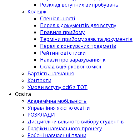
Розклад вступних випробувань
Коледж
Спеціальності
Перелік документів для вступу
Правила прийому
Терміни прийому заяв та документів
Перелік конкурсних предметів
Рейтингові списки
Накази про зарахування_к
Склад відбіркової комісії
Вартість навчання
Контакти
Умови вступу осіб з ТОТ
Освіта
Академічна мобільність
Управління якістю освіти
РОЗКЛАДИ
Дисципліни вільного вибору студентів
Графіки навчального процесу
Робочі навчальні плани