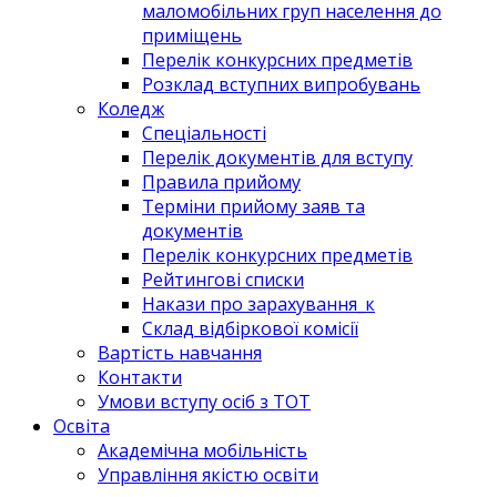
маломобільних груп населення до
приміщень
Перелік конкурсних предметів
Розклад вступних випробувань
Коледж
Спеціальності
Перелік документів для вступу
Правила прийому
Терміни прийому заяв та
документів
Перелік конкурсних предметів
Рейтингові списки
Накази про зарахування_к
Склад відбіркової комісії
Вартість навчання
Контакти
Умови вступу осіб з ТОТ
Освіта
Академічна мобільність
Управління якістю освіти