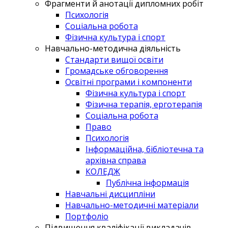
Фрагменти й анотації дипломних робіт
Психологія
Соціальна робота
Фізична культура і спорт
Навчально-методична діяльність
Стандарти вищої освіти
Громадське обговорення
Освітні програми і компоненти
Фізична культура і спорт
Фізична терапія, ерготерапія
Соціальна робота
Право
Психологія
Інформаційна, бібліотечна та
архівна справа
КОЛЕДЖ
Публічна інформація
Навчальні дисципліни
Навчально-методичні матеріали
Портфоліо
Підвищення кваліфікації викладачів