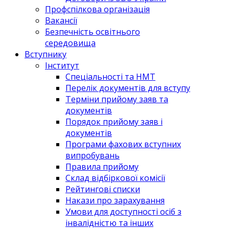
Профспілкова організація
Вакансії
Безпечність освітнього
середовища
Вступнику
Інститут
Спеціальності та НМТ
Перелік документів для вступу
Терміни прийому заяв та
документів
Порядок прийому заяв і
документів
Програми фахових вступних
випробувань
Правила прийому
Склад відбіркової комісії
Рейтингові списки
Накази про зарахування
Умови для доступності осіб з
інвалідністю та інших