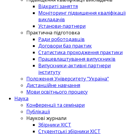
Відкриті заняття
Моніторинг підвищення кваліфікації
викладачів
Установи-партнери
Практична підготовка
Ради роботодавців
Договори баз практик
Статистика проходження практики
Працевлаштування випускників
Випускники-активні партнери
інституту
Положення Університету "Україна"
Дистанційне навчання
Мови освітнього процесу
Наука
Конференції та семінари
Публікації
Наукові журнали
Збірники ХІСТ
Студентські збірники ХІСТ