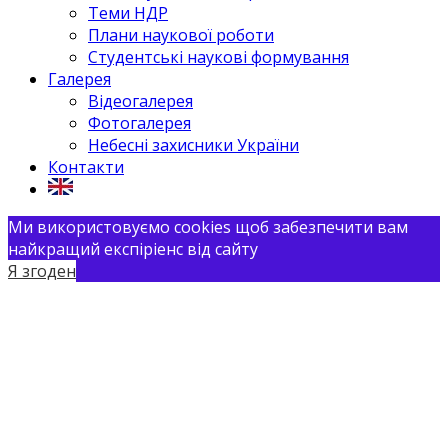
Теми НДР
Плани наукової роботи
Студентські наукові формування
Галерея
Відеогалерея
Фотогалерея
Небесні захисники України
Контакти
Ми використовуємо cookies щоб забезпечити вам
найкращий експіріенс від сайту
Я згоден